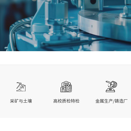
采矿与土壤
高校质检特检
金属生产/铸造厂