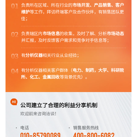
01
负责所在区域、所在行业的
市场开发、产品销售、客户
维护
等工作，拜访终端客户及合作伙伴，有销售团队更
佳；
02
负责辖区内
市场信息
的收集，及时了解、分析
市场动态
并汇报，及时反馈客户需求和竞争对手信息等；
03
有
分析仪器
相关行业从业经验；
04
有分析仪器相关客户群体（
电力、制药，大学、科研院
所、化工、金属回收
等背景优先）。
公司建立了合理的利益分享机制
欢迎前来咨询洽谈！
电话
销售服务热线
010-85790089
400-800-6082